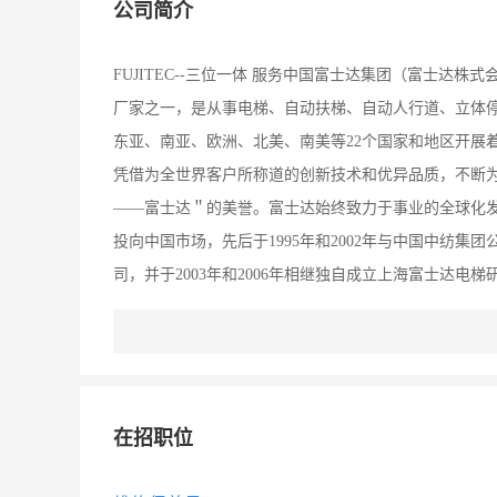
公司简介
FUJITEC--三位一体 服务中国富士达集团（富士达
厂家之一，是从事电梯、自动扶梯、自动人行道、立体
东亚、南亚、欧洲、北美、南美等22个国家和地区开展
凭借为全世界客户所称道的创新技术和优异品质，不断
——富士达＂的美誉。富士达始终致力于事业的全球化发
投向中国市场，先后于1995年和2002年与中国中纺
司，并于2003年和2006年相继独自成立上海富士达
产品研发、制造、供应为核心的三位一体服务格局。华升富
位于中国河北省廊坊经济技术开发区，占地面积10万平
一的中国中纺集团公司注资5亿元人民币组建的合资企业
点，现有员工2000多人，电梯年产量已达15000台
在招职位
安装、保养的一条龙系统化体制。在确立中、高档电梯
生产。现在，富士达电梯已被广泛的应用在中国各地的