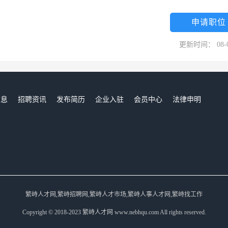
体停车设备等领域进军。在人力资源管理方面，公司以人性化管理为原
发展途径，为员工安排了多种职业生涯规划。无论是岗位轮换、职务晋
申请职位
休息休假等无一不体现以人为本的管理文化。合作与发展是社会进步永恒
更新时间： 08-
赢互惠的精神，与您携手合作，共享远景，共创未来。公司薪酬福利待遇
如果加班按照国家规定标准支付加班费。公司薪酬整体定位为电梯行业内的中上
工个人薪资待遇。公司注重薪酬保障作用与激励作用的有效结合，在及时
员工发放年终奖。公司为员工提供全勤奖、饭费补助、岗位津贴、工龄津
信息
招聘资讯
发布简历
企业入驻
会员中心
法律申明
构所在地的实际消费水平，为当地员工发放城市补助。公司根据国家法律
们
额缴纳各项社会保险（五险一金，缴纳基数每年按照员工的实际收入进行
业保险。公司在劳动节、国庆节、中秋节、元旦等重要节日和员工生日，
乐的节日，并定期发放劳保用品，积极维护员工自身权益。公司在保证员
假福利，公司全年假期远远高于国家法定标准。公司组织机构
繁峙人才网,繁峙招聘网,繁峙人才市场,繁峙人事人才网,繁峙找工作
Copyright © 2018-2023 繁峙人才网 www.nebhqu.com All rights reserved.