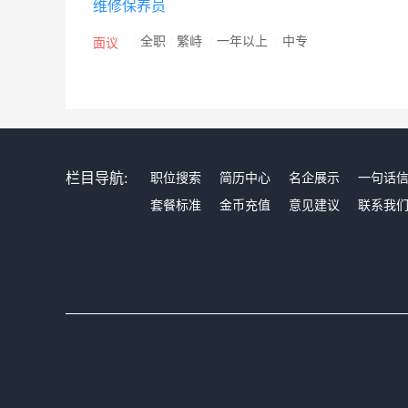
维修保养员
技术的超豪华高速电梯并向自动扶梯、自动人行道、立
则，不断完善员工的福利保障体系，开辟多种员工晋升
/
全职
/
繁峙
/
一年以上
/
中专
面议
升、技能晋升、员工培训，还是薪酬调整、绩效奖励、
的主题，华升富士达电梯有限公司愿本着服务人类、双
每天8：30-17：15，中间1小时休息，周末双休。
等水平，并根据地区及行业薪酬状况，每年及时调整员
足额发放员工月度工资的同时，根据经营状况，每年为
栏目导航:
职位搜索
简历中心
名企展示
一句话
贴、防暑降温津贴等完备的津贴补助，并根据各分支机
套餐标准
金币充值
意见建议
联系我
法规及各分支机构所在地社保缴纳政策，为员工及时足
调整），并为员工提供补充医疗保险、意外伤害险等商
发放各种现金津贴或实物福利，力求让员工渡过满意快
工取得满意薪酬福利待遇的同时，为员工提供优厚的休