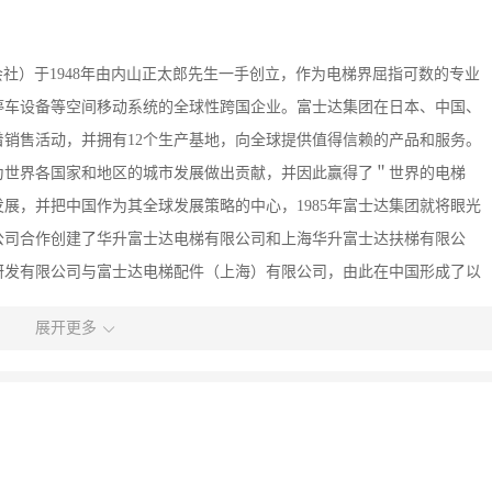
株式会社）于1948年由内山正太郎先生一手创立，作为电梯界屈指可数的专业
停车设备等空间移动系统的全球性跨国企业。富士达集团在日本、中国、
着销售活动，并拥有12个生产基地，向全球提供值得信赖的产品和服务。
为世界各国家和地区的城市发展做出贡献，并因此赢得了＂世界的电梯
展，并把中国作为其全球发展策略的中心，1985年富士达集团就将眼光
集团公司合作创建了华升富士达电梯有限公司和上海华升富士达扶梯有限公
电梯研发有限公司与富士达电梯配件（上海）有限公司，由此在中国形成了以
士达电梯有限公司简介华升富士达电梯有限公司成立于1995年12月，
展开更多
米，工厂用地5万平方米，是日本富士达株式会社与中国最大的综合商社之
。经过多年的发展，公司已在全国设立有20多个分公司以及众多的维修网
以上。针对中国国内电梯需求数量不断增长的趋势，公司组成了从生产到销售、
为主的生产项目的同时，公司更兼顾当前需求量最大的经济型住宅电梯的
大量建筑当中。为不断适应中国市场的需求变化，公司还将生产更具尖端