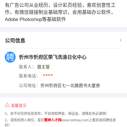
有广告公司从业经历，设计彩页经验，喜欢创意性工
作，有微信链接制业基础常识，会用基础办公软件，
Adobe Photoshop等基础软件
公司信息
忻州市忻府区荣飞洗涤日化中心
联系人：
聂主管
****
联系电话：
公司地址：
忻州忻府区七一北路图书大厦旁
温馨提示
1、本平台仅供信息发布，不会收取押金、保证金，请微友务必谨慎！
2、请告知用人单位，是在
繁峙人才网
www.nebhqu.com上看到该招聘信息
的！