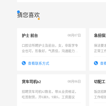
猜您喜欢
护士 前台
08月07日
口腔诊所聘护士及前台，女，非医学专
保洁要
业也可，形象好，气质佳，沟通能力
正常工
强。面试，周日休息。
责任心
录，客
查看联系方式
查
懂电脑
能力，
货车司机b2
08月06日
切配工
招聘货车司机b2数名，带从业资格证，
饭店招
吃苦耐劳，开6米8，9米6，工资面议
工作经
作。包吃