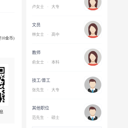
卢女士
·
大专
文员
林女士
·
高中
10金币)
教师
俞女士
·
本科
技工/普工
张先生
·
大专
其他职位
息
范先生
·
硕士