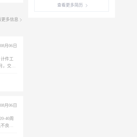
查看更多简历
看更多信息
08月06日
，计件工
个月，交五
08月06日
0-40周
无不良嗜
准八人间住