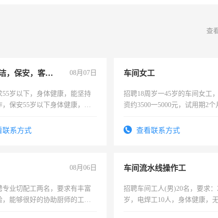
查
急招保洁，保安，客服，工程
08月07日
车间女工
求55岁以下，身体健康，能坚持
招聘18周岁一45岁的车间女工
作，保安55岁以下身体健康，有
资约3500一5000元，试用期2
形象端庄，遵纪守法，无犯罪记
险，有年薪假，年底福利
服要求45岁以下高中以上文化，
看联系方式
查看联系方式
工作认真，性格开朗有良好沟通
工程，懂水电维修。
08月06日
车间流水线操作工
聘专业切配工两名，要求有丰富
招聘车间工人(男)20名，要求：2
验，能够很好的协助厨师的工
岁，电焊工10人，身体健康，
住，每月有公休，工资3500-
好。薪资：4500-7000元，标